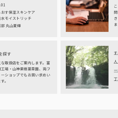
.01
こ
るおす保湿スキンケア
問
透水モイストリッチ
き
ま
部 丸山夏輝
す
を探す
人
主な取扱店をご案内します。富
湖工場・山神果樹薬草園、両フ
一
リーショップでもお買い求めい
丁
ます。