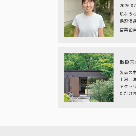
2026.07
肌をう
保湿浸
営業企画
取扱店
製品の
士河口
ァクト
ただけ