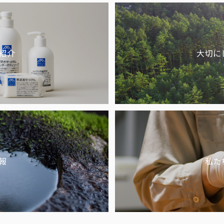
紹介
大切に
報
私た