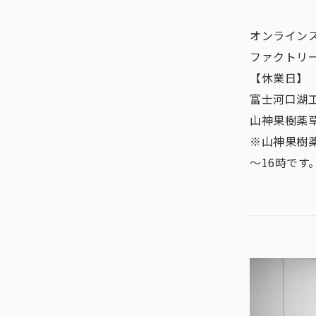
オンライン
ファクトリ
【休業日】
富士河口湖工場
山神果樹薬草園
※山神果樹
～16時です