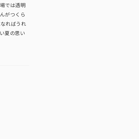
工場では透明
けんがつくら
になればうれ
い夏の思い