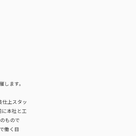
開催します。
装仕上スタッ
前に本社と工
めのもので
で働く目