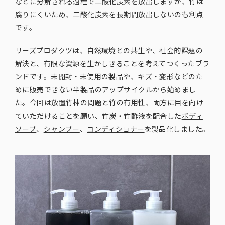
などに分解される過程で二酸化炭素を放出しますが、竹は
腐りにくいため、二酸化炭素を長期間放出しないのも利点
です。
リーズプロダクツは、自然環境との共生や、社会的課題の
解決と、有限な資源を生かしきることを考えてつくったブラ
ンドです。未開封・未使用の製品や、キズ・変形などのた
めに販売できない半製品のアップサイクルから始めまし
た。今回は放置竹林の問題と竹の有用性、両方に目を向け
ていただけることを願い、竹炭・竹酢液を配合した
ボディ
ソープ
、
シャンプー
、
コンディショナー
を製品化しました。