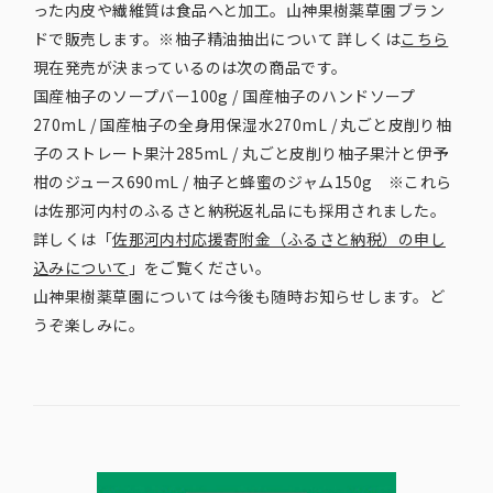
った内皮や繊維質は食品へと加工。山神果樹薬草園ブラン
ドで販売します。※柚子精油抽出について 詳しくは
こちら
現在発売が決まっているのは次の商品です。
国産柚子のソープバー100g / 国産柚子のハンドソープ
270mL / 国産柚子の全身用保湿水270mL / 丸ごと皮削り柚
子のストレート果汁285mL / 丸ごと皮削り柚子果汁と伊予
柑のジュース690mL / 柚子と蜂蜜のジャム150g ※これら
は佐那河内村のふるさと納税返礼品にも採用されました。
詳しくは「
佐那河内村応援寄附金（ふるさと納税）の申し
込みについて
」をご覧ください。
山神果樹薬草園については今後も随時お知らせします。ど
うぞ楽しみに。